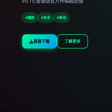
V0.19,普通话官方传输超近版
#爆款
#安卓
#移动
直接下载
了解更多