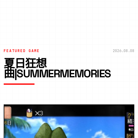
FEATURED GAME
2026.08.08
夏日狂想
曲|SUMMERMEMORIES